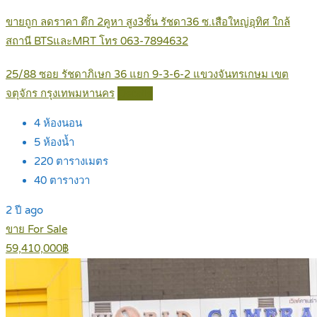
ขายถูก ลดราคา ตึก 2คูหา สูง3ชั้น รัชดา36 ซ.เสือใหญ่อุทิศ ใกล้
สถานี BTSและMRT โทร 063-7894632
25/88 ซอย รัชดาภิเษก 36 แยก 9-3-6-2 แขวงจันทรเกษม เขต
จตุจักร กรุงเทพมหานคร
Details
4
ห้องนอน
5
ห้องน้ำ
220
ตารางเมตร
40
ตารางวา
2 ปี ago
ขาย For Sale
59,410,000฿