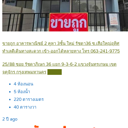
ขายถูก อาคารพาณิชย์ 2 คูหา 3ชั้น ใหม่ รัชดา36 ซ.เสือใหญ่อุทิศ
ทำเลดีเดินทางสะดวก เข้า-ออกได้หลายทาง โทร 063-241-9775
25/88 ซอย รัชดาภิเษก 36 แยก 9-3-6-2 แขวงจันทรเกษม เขต
จตุจักร กรุงเทพมหานคร
Details
4
ห้องนอน
5
ห้องน้ำ
220
ตารางเมตร
40
ตารางวา
2 ปี ago