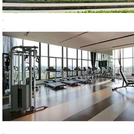
.
.
.