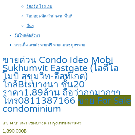
รีสอร์ท โรงแรม
โฮมออฟฟิต สำนักงาน พื้นที่
อื่นๆ
รับโพสต์อสังหา
หวยเด็ด เลขดัง หวยฟรี หวยแม่นๆ สูตรหวย
ขายด่วน Condo Ideo Mobi
Sukhumvit Eastgate (ไอดีโอ
โมบิ สุขุมวิท-อีสท์เกต)
ใกล้Btsบางนา ชั้น20
ราคา1.89ล้าน ถือว่าถูกมากๆๆ
โทร0811387166
ขาย For Sale
condominium
แขวง บางนา เขตบางนา กรุงเทพมหานคร
1,890,000฿