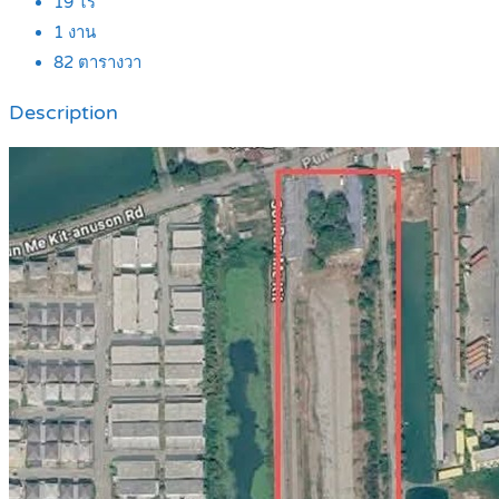
19
ไร่
1
งาน
82
ตารางวา
Description