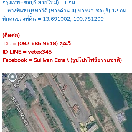
กรุงเทพ–ชลบุรี สายใหม่) 11 กม.
– ทางพิเศษบูรพาวิถี (ทางด่วน 4)(บางนา-ชลบุรี) 12 กม.
พิกัดแปลงที่ดิน = 13.691002, 100.781209
(ติดต่อ)
Tel. = (092-686-9618) คุณวี
ID LINE = vetex345
Facebook = Sullivan Ezra \ (รูปโปรไฟล์ธรรมชาติ)