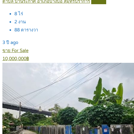
ตำบล บ้านระกาศ อำเภอบางบ่อ สมุทรปราการ
Details
8
ไร่
2
งาน
88
ตารางวา
3 ปี ago
ขาย For Sale
10,000,000฿