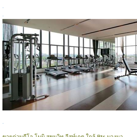
.
.
.
ขายด่วนดีโอ โมบิ สุขุมวิท อีสท์เกต ใกล้ Bts บางนา