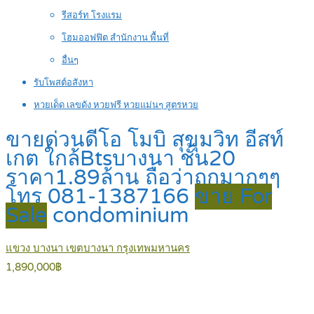
รีสอร์ท โรงแรม
โฮมออฟฟิต สำนักงาน พื้นที่
อื่นๆ
รับโพสต์อสังหา
หวยเด็ด เลขดัง หวยฟรี หวยแม่นๆ สูตรหวย
ขายด่วนดีโอ โมบิ สุขุมวิท อีสท์
เกต ใกล้Btsบางนา ชั้น20
ราคา1.89ล้าน ถือว่าถูกมากๆๆ
โทร 081-1387166
ขาย For
Sale
condominium
แขวง บางนา เขตบางนา กรุงเทพมหานคร
1,890,000฿