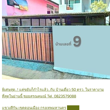
พิเศษสุด..! แค่ขยับก็กำไรแล้ว..กับ บ้านเดี่ยว 50 ตรว. ในราคางาม
ที่สุดในย่านนี้ ซอยสรณคมณ์ Tel. 0823579088
แขวงสีกัน เขตดอนเมือง กรุงเทพมหานคร
Details