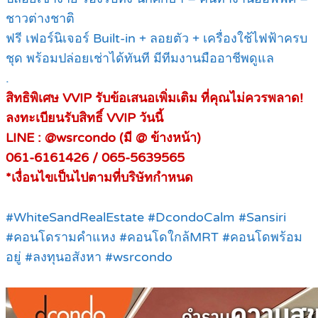
ชาวต่างชาติ
ฟรี เฟอร์นิเจอร์ Built-in + ลอยตัว + เครื่องใช้ไฟฟ้าครบ
ชุด พร้อมปล่อยเช่าได้ทันที มีทีมงานมืออาชีพดูแล
.
สิทธิพิเศษ VVIP รับข้อเสนอเพิ่มเติม ที่คุณไม่ควรพลาด!
ลงทะเบียนรับสิทธิ์ VVIP วันนี้
LINE : @wsrcondo (มี @ ข้างหน้า)
061-6161426 / 065-5639565
*เงื่อนไขเป็นไปตามที่บริษัทกำหนด
#WhiteSandRealEstate #DcondoCalm #Sansiri
#คอนโดรามคำแหง #คอนโดใกล้MRT #คอนโดพร้อม
อยู่ #ลงทุนอสังหา #wsrcondo