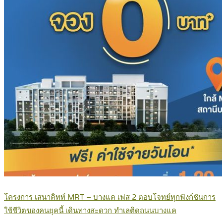
โครงการ เสนาคิทท์ MRT – บางแค เฟส 2 ตอบโจทย์ทุกฟังก์ชันการ
ใช้ชีวิตของคนยุคนี้ เดินทางสะดวก ทำเลติดถนนบางแค