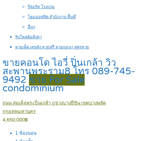
รีสอร์ท โรงแรม
โฮมออฟฟิต สำนักงาน พื้นที่
อื่นๆ
รับโพสต์อสังหา
หวยเด็ด เลขดัง หวยฟรี หวยแม่นๆ สูตรหวย
ขายคอนโด ไอวี่ ปิ่นเกล้า วิว
สะพานพระราม8 โทร 089-745-
9492
ขาย For Sale
condominium
ถนน สมเด็จพระปิ่นเกล้า แขวงบางยี่ขัน เขตบางพลัด
กรุงเทพมหานคร
4,650,000฿
1
ห้องนอน