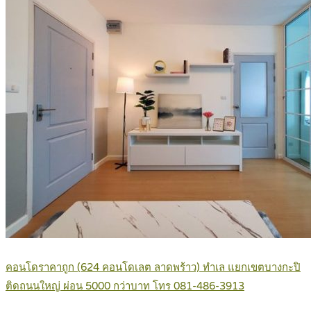
คอนโดราคาถูก (624 คอนโดเลต ลาดพร้าว) ทำเล แยกเขตบางกะปิ
ติดถนนใหญ่ ผ่อน 5000 กว่าบาท โทร 081-486-3913