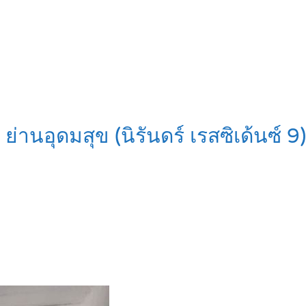
นอุดมสุข (นิรันดร์ เรสซิเด้นซ์ 9)