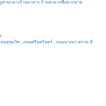
 อยูท่ามกลางร้านอาหาร ร้านสะดวกซื้อมากมาย
น
นนสุขุมวิท , ถนนศรีนครินทร์ , ถนนบางนา-ตราด มี