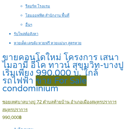
รีสอร์ท โรงแรม
โฮมออฟฟิต สำนักงาน พื้นที่
อื่นๆ
รับโพสต์อสังหา
หวยเด็ด เลขดัง หวยฟรี หวยแม่นๆ สูตรหวย
ขายคอนโดใหม่ โครงการ เสนา
ไมอามี่ อีโค ทาวน์ สุขุมวิท-บางปู
เริ่มเพียง 990,000 บ. ใกล้
รถไฟฟ้า
ขาย For Sale
condominium
ซอยเทศบาลบางปู 72 ตำบลท้ายบ้าน อำเภอเมืองสมุทรปราการ
สมุทรปราการ
990,000฿