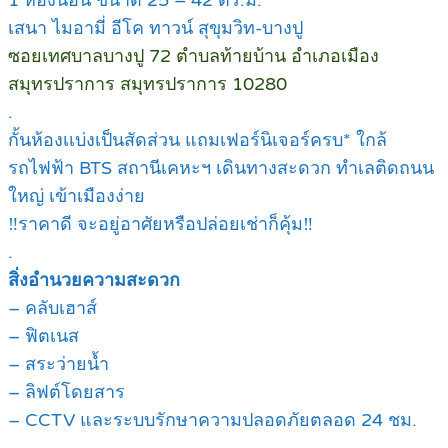
1 ห้องนอน ขนาด 25 – 42 ตร.ม.
เสนา ไมอามี่ อีโค ทาวน์ สุขุมวิท-บางปู
ซอยเทศบาลบางปู 72 ตำบลท้ายบ้าน อำเภอเมือง
สมุทรปราการ สมุทรปราการ 10280
.
กั้นห้องเเบ่งเป็นสัดส่วน แถมเฟอร์นิเจอร์ครบ* ใกล้
รถไฟฟ้า BTS สถานีเคหะฯ เดินทางสะดวก ทำเลติดถนน
ใหญ่ เข้าเมืองง่าย
‼ราคาดี จะอยู่อาศัยหรือปล่อยเช่าก็คุ้ม‼
.
สิ่งอำนวยความสะดวก
– คลับเฮาส์
– ฟิตเนส
– สระว่ายน้ำ
– ลิฟต์โดยสาร
– CCTV และระบบรักษาความปลอดภัยตลอด 24 ชม.