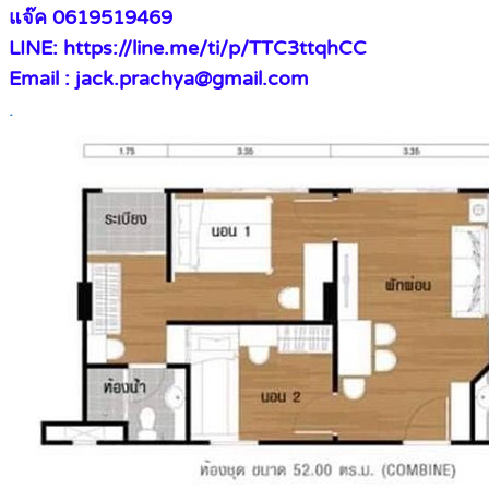
แจ๊ค 0619519469
LINE: https://line.me/ti/p/TTC3ttqhCC
Email : jack.prachya@gmail.com
.