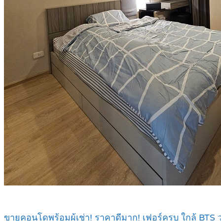
ขายคอนโดพร้อมผู้เช่า! ราคาดีมาก! เฟอร์ครบ ใกล้ BTS ว